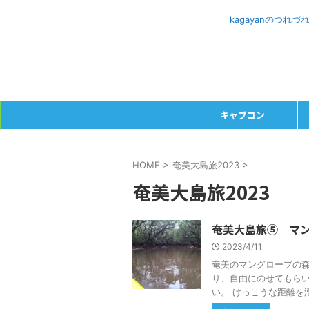
kagayanのつ
キャブコン
HOME
>
奄美大島旅2023
>
奄美大島旅2023
奄美大島旅⑤ マ
2023/4/11
奄美のマングローブの
り、自由にのせてもらい
い。 けっこうな距離を漕