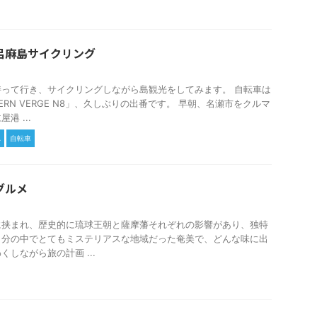
呂麻島サイクリング
って行き、サイクリングしながら島観光をしてみます。 自転車は
RN VERGE N8」、久しぶりの出番です。 早朝、名瀬市をクルマ
港 ...
れ
自転車
グルメ
に挟まれ、歴史的に琉球王朝と薩摩藩それぞれの影響があり、独特
自分の中でとてもミステリアスな地域だった奄美で、どんな味に出
しながら旅の計画 ...