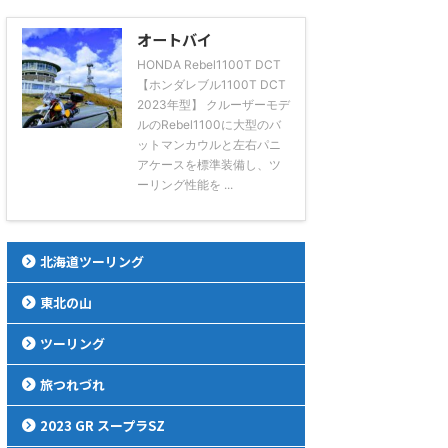
オートバイ
HONDA Rebel1100T DCT
【ホンダレブル1100T DCT
2023年型】 クルーザーモデ
ルのRebel1100に大型のバ
ットマンカウルと左右パニ
アケースを標準装備し、ツ
ーリング性能を ...
北海道ツーリング
東北の山
ツーリング
旅つれづれ
2023 GR スープラSZ