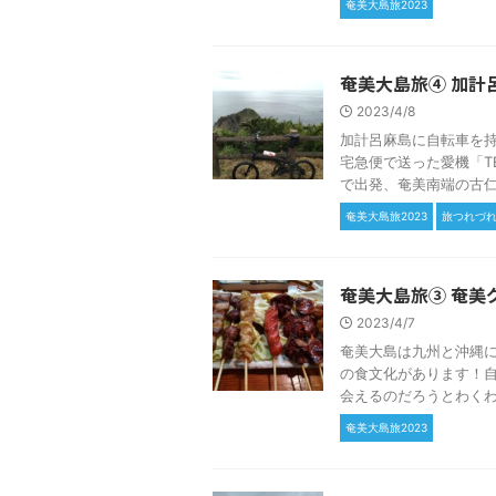
奄美大島旅2023
奄美大島旅④ 加計
2023/4/8
加計呂麻島に自転車を持
宅急便で送った愛機「TE
で出発、奄美南端の古仁屋
奄美大島旅2023
旅つれづ
奄美大島旅③ 奄美
2023/4/7
奄美大島は九州と沖縄
の食文化があります！
会えるのだろうとわくわく
奄美大島旅2023