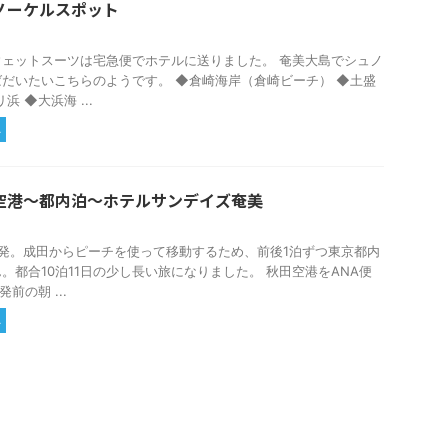
ノーケルスポット
ェットスーツは宅急便でホテルに送りました。 奄美大島でシュノ
だいたいこちらのようです。 ◆倉崎海岸（倉崎ビーチ） ◆土盛
 ◆大浜海 ...
れ
空港～都内泊～ホテルサンデイズ奄美
発。成田からピーチを使って移動するため、前後1泊ずつ東京都内
。都合10泊11日の少し長い旅になりました。 秋田空港をANA便
前の朝 ...
れ