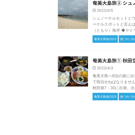
奄美大島旅② シュ
2023/4/5
シュノーケルセットとウ
ーケルスポットと言えば
（ともり）海岸 ◆ヤドリ浜
奄美大島旅2023
旅つれづ
奄美大島旅① 秋田
2023/4/3
奄美大島へ8泊の旅に出
で宿泊せねばなりません
秋田発7：30に出発。出発
奄美大島旅2023
旅つれづ