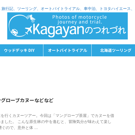
れづれ 旅行記、ツーリング、オートバイトライアル、車中泊、トヨタハイエース
ウッドデッキ DIY
オートバイトライアル
北海道ツーリング
ングローブカヌーなどなど
森を行くカヌーツアー。今回は「マングローブ茶屋」でカヌーを借
ました。 こんな原生林の中を進むと、冒険気分が味わえて楽し
ぐので、意外と体 ...