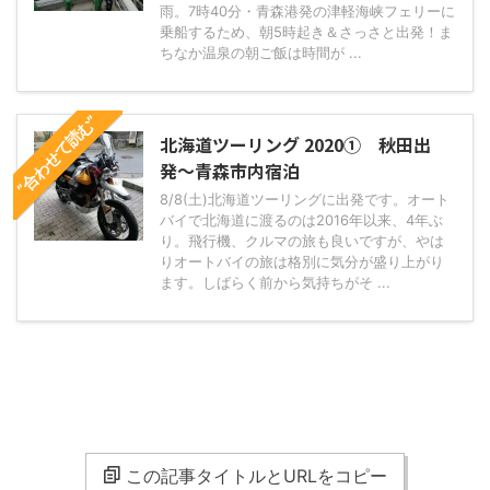
雨。7時40分・青森港発の津軽海峡フェリーに
乗船するため、朝5時起き＆さっさと出発！ま
ちなか温泉の朝ご飯は時間が ...
”合わせて読む”
北海道ツーリング 2020① 秋田出
発～青森市内宿泊
8/8(土)北海道ツーリングに出発です。オート
バイで北海道に渡るのは2016年以来、4年ぶ
り。飛行機、クルマの旅も良いですが、やは
りオートバイの旅は格別に気分が盛り上がり
ます。しばらく前から気持ちがそ ...
この記事タイトルとURLをコピー