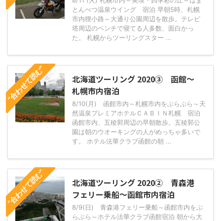
8/11 (火) 札幌市内～美瑛・四季彩の丘～はま
とんべつ温泉ウイング 宿泊 早朝5時、札幌
市内狸小路～大通り公園周辺を散歩。テレビ
塔周辺のベンチで寝てる人多数、面白かっ
た。 札幌からツーリングスター ...
”合わせて読む”
北海道ツーリング 2020③ 函館～
札幌市内宿泊
8/10(月) 函館市内～札幌市内をぶらぶら～天
然温泉プレミアホテルＣＡＢＩＮ札幌 宿泊
函館市内、五稜郭周辺の早朝散歩。五稜郭公
園は朝のウオーキングの人がめっちゃ多いで
す。 ホテル法華クラブ函館の朝 ...
”合わせて読む”
北海道ツーリング 2020② 青森港
フェリー乗船～函館市内宿泊
8/9(日) 青森港フェリー乗船～函館市内をぶ
らぶら～ホテル法華クラブ函館宿泊 朝から大