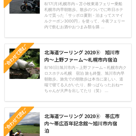
8/17(月)札幌市内～苫小牧東港フェリー乗船
札幌市内早朝散歩。散歩のついでに昨日ホテ
ルで貰った「サッポロ夏割・泊まってスマイ
ルクーポン3000円」を使って、今夜フェリー
内で飲むお酒やおつまみ類を購 ...
”合わせて読む”
北海道ツーリング 2020⑨ 旭川市
内～上野ファーム～札幌市内宿泊
8/16(日)旭川市内～上野ファーム～札幌市内ク
ロスホテル札幌 宿泊 旅も終盤、旭川市内早
朝散歩。旅先での朝散歩は本当に楽しい、道
端で寝てる人がいたり、酔っぱらったおねー
ちゃんが大声を出してたり（笑） ...
”合わせて読む”
北海道ツーリング 2020⑧ 帯広市
内～帯広百年記念館～旭川市内宿
泊