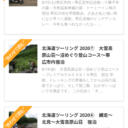
8/15(土)帯広市内～帯広百年記念館～十勝千年
の森～天然温泉神威の湯 ドーミーイン旭川
宿泊 帯広の街を早朝散歩。ざあざあと強い雨
になり早々に退散。帯広名物のインデアンカ
レー、今年も食べれなかったな～ ...
”合わせて読む”
北海道ツーリング 2020⑦ 大雪高
原山荘～沼めぐり登山コース～帯
広市内宿泊
8/14(金) 大雪高原山荘～沼めぐり登山コース
～プレミアホテルＣＡＢＩＮ帯広 宿泊 早
朝、トレッキングの準備をしてから山荘の温
泉でさっぱり。そして朝ご飯、おかずいっぱ
いで大満足です。 この日歩く「大 ...
”合わせて読む”
北海道ツーリング 2020⑥ 網走～
北見～大雪高原山荘 宿泊