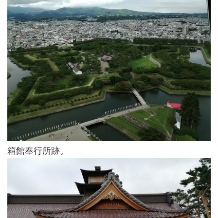
箱館奉行所跡。