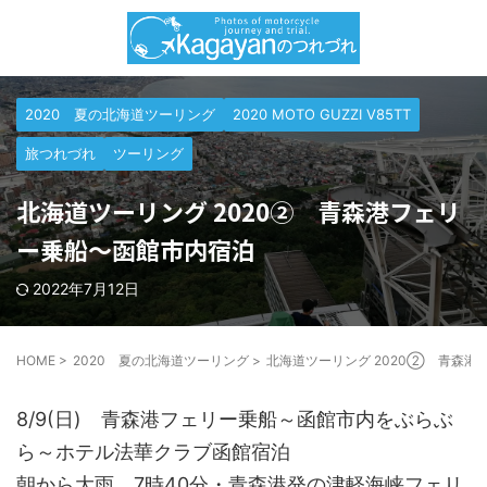
2020 夏の北海道ツーリング
2020 MOTO GUZZI V85TT
旅つれづれ
ツーリング
北海道ツーリング 2020② 青森港フェリ
ー乗船～函館市内宿泊
2022年7月12日
HOME
>
2020 夏の北海道ツーリング
>
北海道ツーリング 2020② 青森
8/9(日) 青森港フェリー乗船～函館市内をぶらぶ
ら～ホテル法華クラブ函館宿泊
朝から大雨。7時40分・青森港発の津軽海峡フェリ