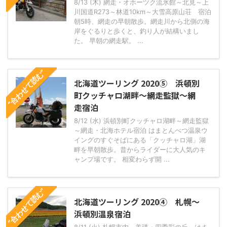
8/13 (木) 網走・オホーツク流氷館～北見～上
川国道R273～林道10km～大雪高原山荘 宿泊
朝5時、網走の早朝散歩。網走川から北側の海
岸をぐるりと歩くと、釣り人が結構いまし
た。 早朝の網走駅。 ...
”合わせて読む”
北海道ツーリング 2020⑤ 浜頓別
町クッチャロ湖畔～網走監獄～網
走宿泊
8/12 (水) 浜頓別町クッチャロ湖畔～網走監獄
～網走・北海ホテル宿泊 はまとんべつ温泉ウ
イングのすぐそばにある「クッチャロ湖」湖
畔を早朝散歩。昔からライダーに大人気のキ
ャンプ場です。 相変わらず開 ...
”合わせて読む”
北海道ツーリング 2020④ 札幌～
浜頓別温泉宿泊