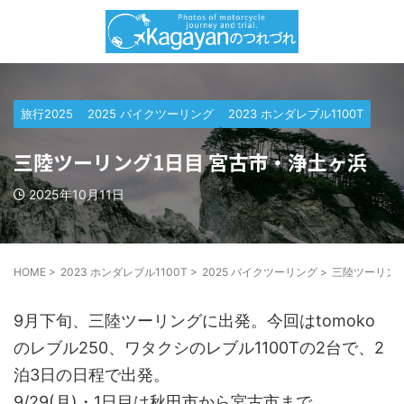
旅行2025
2025 バイクツーリング
2023 ホンダレブル1100T
三陸ツーリング1日目 宮古市・浄土ヶ浜
2025年10月11日
HOME
>
2023 ホンダレブル1100T
>
2025 バイクツーリング
>
三陸ツーリング
9月下旬、三陸ツーリングに出発。今回はtomoko
のレブル250、ワタクシのレブル1100Tの2台で、2
泊3日の日程で出発。
9/29(月)・1日目は秋田市から宮古市まで。