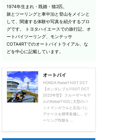
1974年生まれ・既婚・猫2匹。
旅とツーリングと車中泊と登山をメインと
して、関連する体験や写真を紹介するブロ
グです。 トヨタハイエースでの旅行記、オ
ートバイツーリング、モンテッサ
COTA4RTでのオートバイトライアル、な
どを中心に記載しています。
オートバイ
HONDA Rebel1100T DCT
【ホンダレブル1100T DCT
2023年型】 クルーザーモデ
ルのRebel1100に大型のバ
ットマンカウルと左右パニ
アケースを標準装備し、ツ
ーリング性能を ...