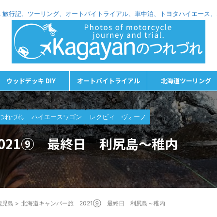
れづれ 旅行記、ツーリング、オートバイトライアル、車中泊、トヨタハイエース
ウッドデッキ DIY
オートバイトライアル
北海道ツーリング
つれづれ
ハイエースワゴン
レクビィ ヴォーノ
021⑨ 最終日 利尻島～稚内
鹿児島
>
北海道キャンパー旅 2021⑨ 最終日 利尻島～稚内