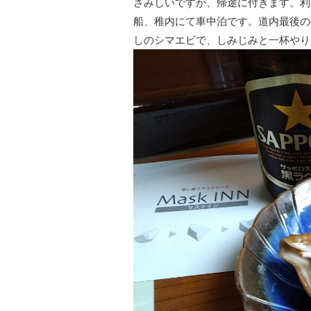
さみしいですが、帰途に付きます。利尻島
船、稚内にて車中泊です。道内最後の
しのシマエビで、しみじみと一杯やり