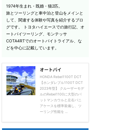
1974年生まれ・既婚・猫2匹。
旅とツーリングと車中泊と登山をメインと
して、関連する体験や写真を紹介するブロ
グです。 トヨタハイエースでの旅行記、オ
ートバイツーリング、モンテッサ
COTA4RTでのオートバイトライアル、な
どを中心に記載しています。
オートバイ
HONDA Rebel1100T DCT
【ホンダレブル1100T DCT
2023年型】 クルーザーモデ
ルのRebel1100に大型のバ
ットマンカウルと左右パニ
アケースを標準装備し、ツ
ーリング性能を ...