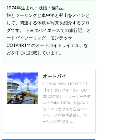
1974年生まれ・既婚・猫2匹。
旅とツーリングと車中泊と登山をメインと
して、関連する体験や写真を紹介するブロ
グです。 トヨタハイエースでの旅行記、オ
ートバイツーリング、モンテッサ
COTA4RTでのオートバイトライアル、な
どを中心に記載しています。
オートバイ
HONDA Rebel1100T DCT
【ホンダレブル1100T DCT
2023年型】 クルーザーモデ
ルのRebel1100に大型のバ
ットマンカウルと左右パニ
アケースを標準装備し、ツ
ーリング性能を ...