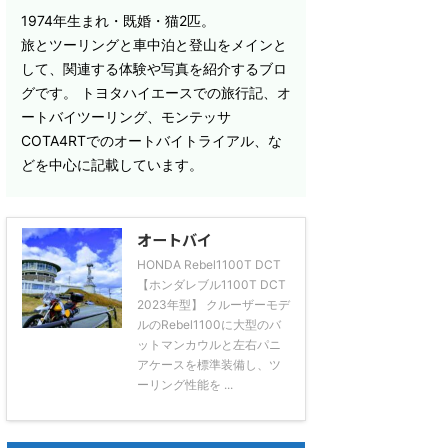
1974年生まれ・既婚・猫2匹。
旅とツーリングと車中泊と登山をメインと
して、関連する体験や写真を紹介するブロ
グです。 トヨタハイエースでの旅行記、オ
ートバイツーリング、モンテッサ
COTA4RTでのオートバイトライアル、な
どを中心に記載しています。
オートバイ
HONDA Rebel1100T DCT
【ホンダレブル1100T DCT
2023年型】 クルーザーモデ
ルのRebel1100に大型のバ
ットマンカウルと左右パニ
アケースを標準装備し、ツ
ーリング性能を ...