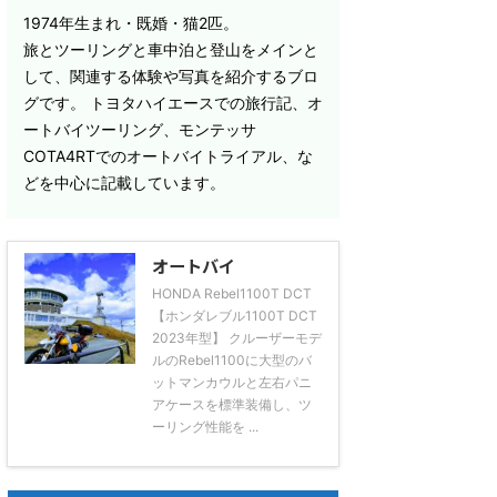
1974年生まれ・既婚・猫2匹。
旅とツーリングと車中泊と登山をメインと
して、関連する体験や写真を紹介するブロ
グです。 トヨタハイエースでの旅行記、オ
ートバイツーリング、モンテッサ
COTA4RTでのオートバイトライアル、な
どを中心に記載しています。
オートバイ
HONDA Rebel1100T DCT
【ホンダレブル1100T DCT
2023年型】 クルーザーモデ
ルのRebel1100に大型のバ
ットマンカウルと左右パニ
アケースを標準装備し、ツ
ーリング性能を ...