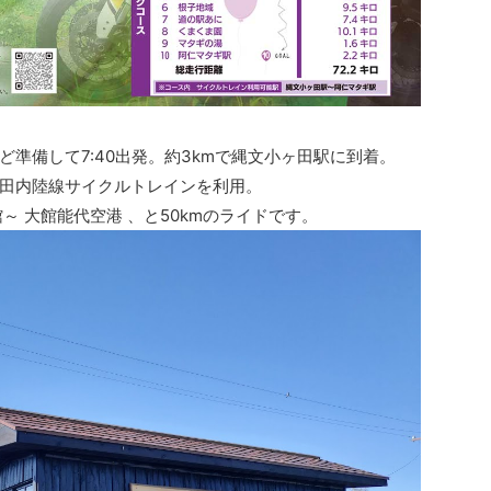
など準備して7:40出発。約3kmで縄文小ヶ田駅に到着。
田内陸線サイクルトレインを利用。
～ 大館能代空港 、と50kmのライドです。