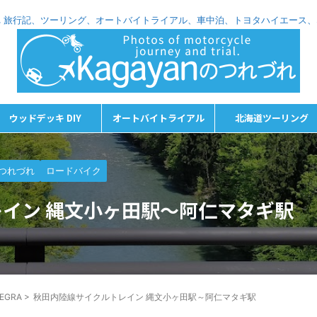
れづれ 旅行記、ツーリング、オートバイトライアル、車中泊、トヨタハイエース
ウッドデッキ DIY
オートバイトライアル
北海道ツーリング
つれづれ
ロードバイク
イン 縄文小ヶ田駅～阿仁マタギ駅
TEGRA
>
秋田内陸線サイクルトレイン 縄文小ヶ田駅～阿仁マタギ駅