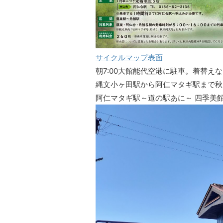
サイクルマップ表面
朝7:00大館能代空港に駐車。着替え
縄文小ヶ田駅から阿仁マタギ駅まで秋
阿仁マタギ駅～道の駅あに～ 四季美館