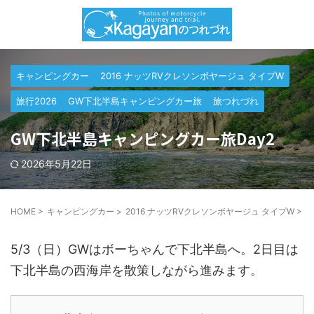
キャンピングカー
2016 ナッツRVクレソンボヤージュ タイプW
旅行2026
GW下北半島キャンピングカー旅
旅つれづれ
GW下北半島キャンピングカー旅Day2
2026年5月22日
HOME
>
キャンピングカー
>
2016 ナッツRVクレソンボヤージュ タイプW
>
G
5/3（日）GWはボーちゃんで下北半島へ。2日目は
下北半島の西海岸を散策しながら進みます。