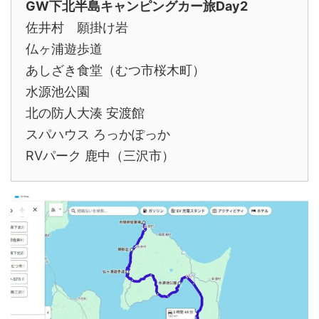
GW下北半島キャンピングカー旅Day2
佐井村 願掛け岩
仏ヶ浦遊歩道
あしざき食堂（むつ市桜木町）
水源池公園
北の防人大湊 安渡館
スパハウス ろっかぽっか
RVパーク 鹿中（三沢市）