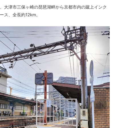
、大津市三保ヶ崎の琵琶湖畔から京都市内の蹴上インク
ス、全長約12km。