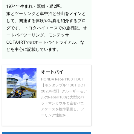
1974年生まれ・既婚・猫2匹。
旅とツーリングと車中泊と登山をメインと
して、関連する体験や写真を紹介するブロ
グです。 トヨタハイエースでの旅行記、オ
ートバイツーリング、モンテッサ
COTA4RTでのオートバイトライアル、な
どを中心に記載しています。
オートバイ
HONDA Rebel1100T DCT
【ホンダレブル1100T DCT
2023年型】 クルーザーモデ
ルのRebel1100に大型のバ
ットマンカウルと左右パニ
アケースを標準装備し、ツ
ーリング性能を ...