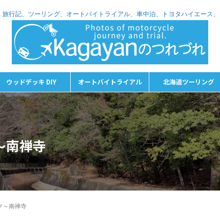
れづれ 旅行記、ツーリング、オートバイトライアル、車中泊、トヨタハイエース
ウッドデッキ DIY
オートバイトライアル
北海道ツーリング
～南禅寺
ク～南禅寺