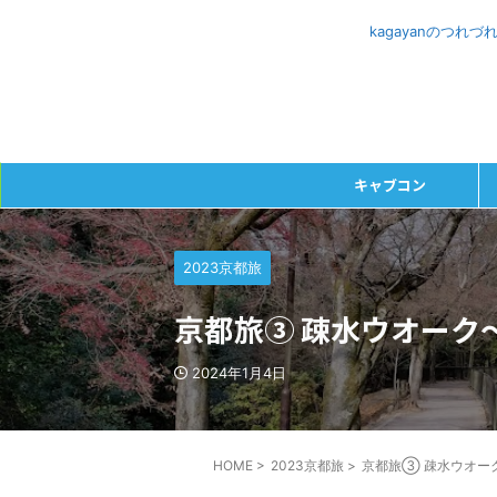
kagayanのつ
キャブコン
2023京都旅
京都旅③ 疎水ウオーク
2024年1月4日
HOME
>
2023京都旅
>
京都旅③ 疎水ウオー