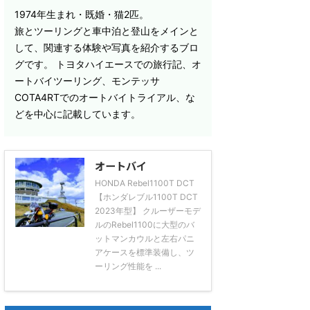
1974年生まれ・既婚・猫2匹。
旅とツーリングと車中泊と登山をメインと
して、関連する体験や写真を紹介するブロ
グです。 トヨタハイエースでの旅行記、オ
ートバイツーリング、モンテッサ
COTA4RTでのオートバイトライアル、な
どを中心に記載しています。
オートバイ
HONDA Rebel1100T DCT
【ホンダレブル1100T DCT
2023年型】 クルーザーモデ
ルのRebel1100に大型のバ
ットマンカウルと左右パニ
アケースを標準装備し、ツ
ーリング性能を ...