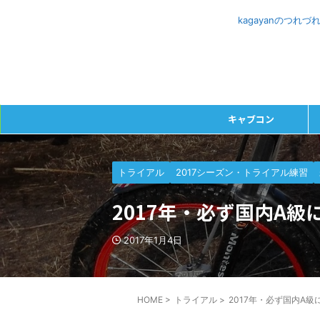
kagayanのつ
キャブコン
トライアル
2017シーズン・トライアル練習
2017年・必ず国内A級
2017年1月4日
HOME
>
トライアル
>
2017年・必ず国内A級