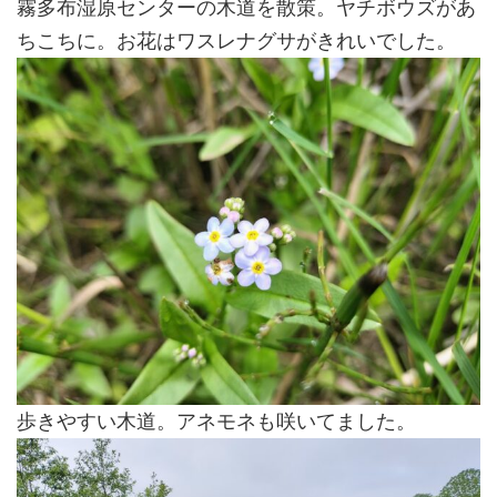
霧多布湿原センターの木道を散策。ヤチボウズがあ
ちこちに。お花はワスレナグサがきれいでした。
歩きやすい木道。アネモネも咲いてました。