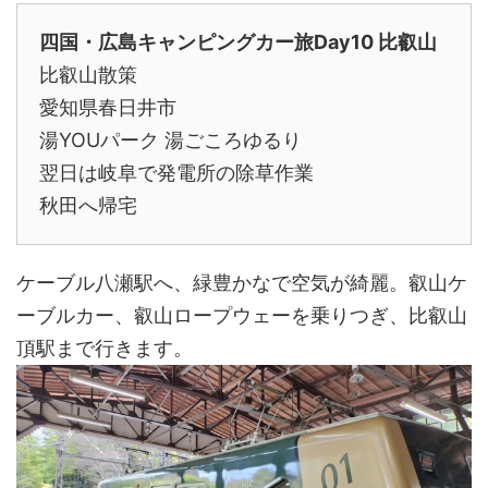
四国・広島キャンピングカー旅Day10 比叡山
比叡山散策
愛知県春日井市
湯YOUパーク 湯ごころゆるり
翌日は岐阜で発電所の除草作業
秋田へ帰宅
ケーブル八瀬駅へ、緑豊かなで空気が綺麗。叡山ケ
ーブルカー、叡山ロープウェーを乗りつぎ、比叡山
頂駅まで行きます。