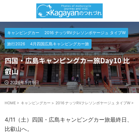
キャンピングカー
2016 ナッツRVクレソンボヤージュ タイプW
旅行2026
4月四国広島キャンピングカー旅
四国・広島キャンピングカー旅Day10 比
叡山
2026年5月9日
HOME
>
キャンピングカー
>
2016 ナッツRVクレソンボヤージュ タイプW
>
四
4/11（土）四国・広島キャンピングカー旅最終日、
比叡山へ。