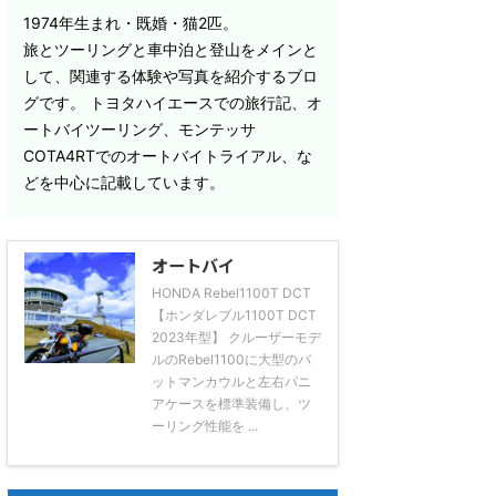
1974年生まれ・既婚・猫2匹。
旅とツーリングと車中泊と登山をメインと
して、関連する体験や写真を紹介するブロ
グです。 トヨタハイエースでの旅行記、オ
ートバイツーリング、モンテッサ
COTA4RTでのオートバイトライアル、な
どを中心に記載しています。
オートバイ
HONDA Rebel1100T DCT
【ホンダレブル1100T DCT
2023年型】 クルーザーモデ
ルのRebel1100に大型のバ
ットマンカウルと左右パニ
アケースを標準装備し、ツ
ーリング性能を ...