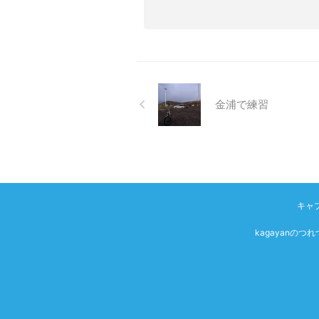
金浦で練習
キャ
kagayanの