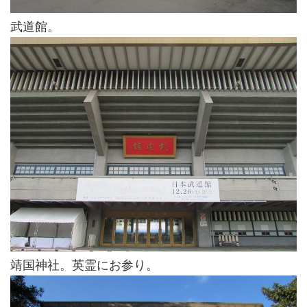
武道館。
靖国神社。英霊にお参り。