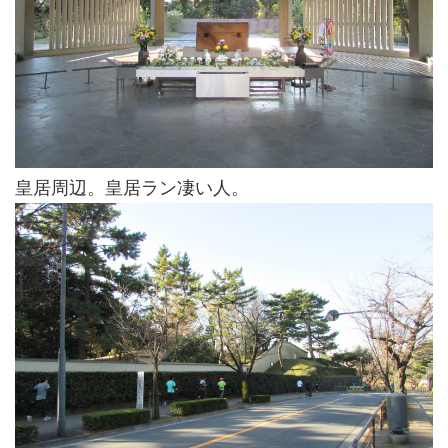
皇居周辺。皇居ラン凄い人。