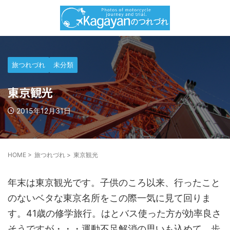
旅つれづれ
未分類
東京観光
2015年12月31日
HOME
>
旅つれづれ
>
東京観光
年末は東京観光です。子供のころ以来、行ったこと
のないベタな東京名所をこの際一気に見て回りま
す。41歳の修学旅行。はとバス使った方が効率良さ
そうですが・・・運動不足解消の思いも込めて、歩