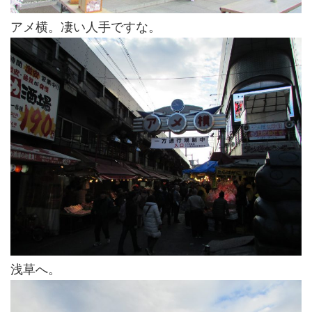
アメ横。凄い人手ですな。
浅草へ。