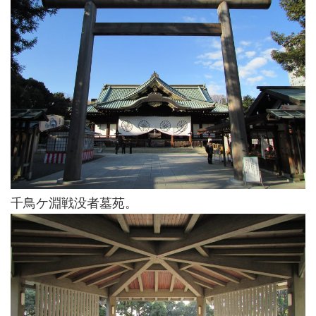
千鳥ケ淵戦没者墓苑。